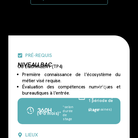
PRÉ-REQUIS
NIVEAU BAC
OU ÉQUIVALENT (TP4)
Première connaissance de l’écosystème du
métier visé requise.
Évaluation des compétences numériques et
(2 en
bureautiques à l’entrée.
4j
centre)
1 période de
*selon
360H
(3 semaines)
stage
durée
(4-6 mois)*
de
stage
LIEUX