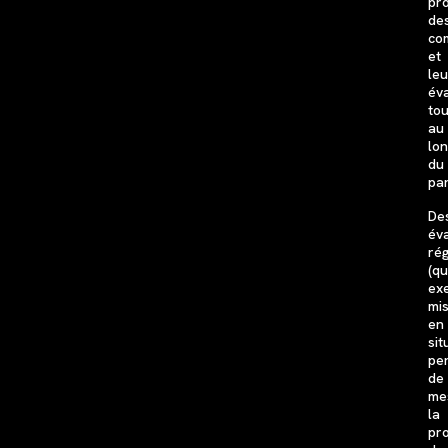
pr
de
co
et
leu
év
tou
au
lo
du
pa
De
év
rég
(qu
exe
mi
en
sit
pe
de
me
la
pr