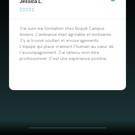
Jessica L.





J’ai suivi ma formation chez Biopyk Campus
Amiens. L’ambiance était agréable et motivante.
J’y ai trouvé soutien et encouragements.
L'équipe qui place vraiment l’humain au cœur de
l’accompagnement. J’ai obtenu mon titre
professionnel. C’est une expérience positive.