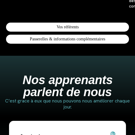
de
co
Vos référents
Passerelles & informations complémentaires
Nos apprenants
parlent de nous
C’est grace à eux que nous pouvons nous améliorer chaque
jour.