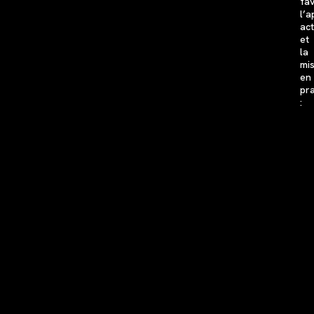
fav
l’a
act
et
la
mi
en
pr
: