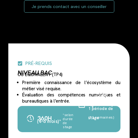
Je prends contact avec un conseiller
PRÉ-REQUIS
NIVEAU BAC
OU ÉQUIVALENT (TP4)
Première connaissance de l’écosystème du
métier visé requise.
Évaluation des compétences numériques et
(2 en
bureautiques à l’entrée.
4j
centre)
1 période de
*selon
360H
(11 semaines)
stage
durée
(4-6 mois)*
de
stage