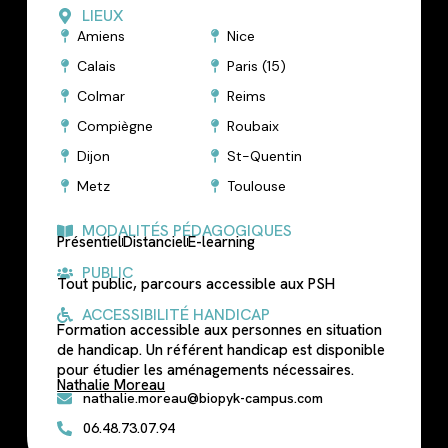
LIEUX
Amiens
Nice
Calais
Paris (15)
Colmar
Reims
Compiègne
Roubaix
Dijon
St-Quentin
Metz
Toulouse
MODALITÉS PÉDAGOGIQUES
Présentiel
Distanciel
E-learning
PUBLIC
Tout public, parcours accessible aux PSH
ACCESSIBILITÉ HANDICAP
Formation accessible aux personnes en situation
de handicap. Un référent handicap est disponible
pour étudier les aménagements nécessaires.
Nathalie Moreau
nathalie.moreau@biopyk-campus.com
06.48.73.07.94