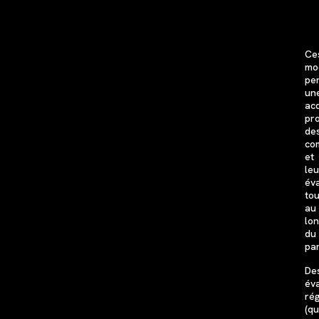
Ce
mo
pe
un
acq
pr
de
co
et
leu
év
tou
au
lo
du
pa
De
év
rég
(qu