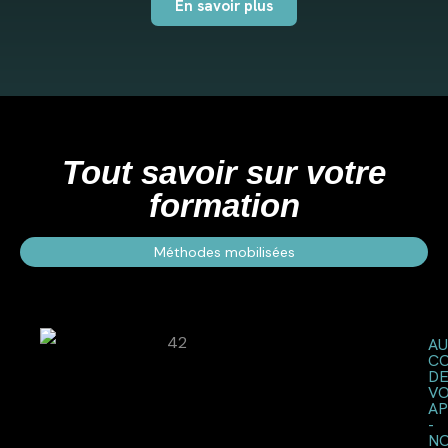
En savoir plus
Tout savoir sur votre
formation
Méthodes mobilisées
AU
C
D
V
AP
-
N