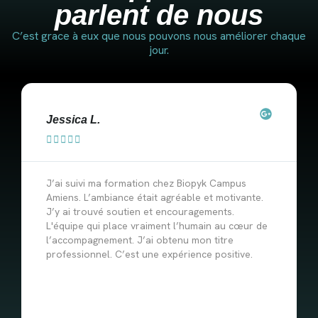
parlent de nous
C’est grace à eux que nous pouvons nous améliorer chaque
jour.
Jessica L.





J’ai suivi ma formation chez Biopyk Campus
Amiens. L’ambiance était agréable et motivante.
J’y ai trouvé soutien et encouragements.
L'équipe qui place vraiment l’humain au cœur de
l’accompagnement. J’ai obtenu mon titre
professionnel. C’est une expérience positive.