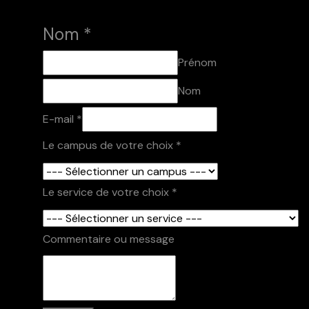
Nom
*
Prénom
Nom
E-mail
*
Le campus de votre choix
*
campus
Le service de votre choix
*
ou E-
mail
Commentaire ou message