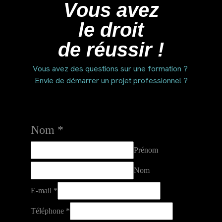
Vous avez
le droit
de réussir !
Vous avez des questions sur une formation ?
Envie de démarrer un projet professionnel ?
Nom
*
Prénom
Nom
E-mail
*
message
Téléphone
*