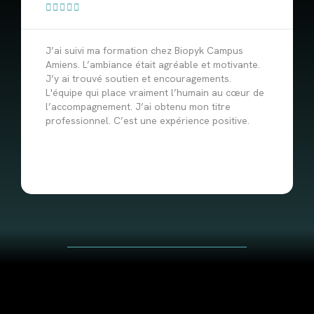





J’ai suivi ma formation chez Biopyk Campus
Amiens. L’ambiance était agréable et motivante.
J’y ai trouvé soutien et encouragements.
L'équipe qui place vraiment l’humain au cœur de
l’accompagnement. J’ai obtenu mon titre
professionnel. C’est une expérience positive.