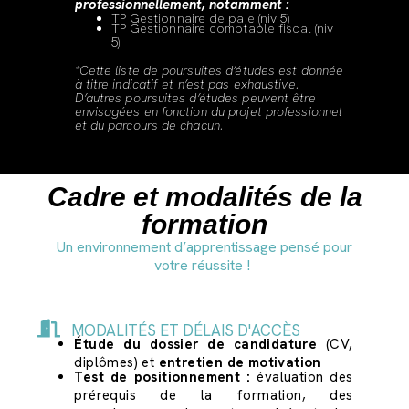
professionnellement, notamment :
TP Gestionnaire de paie (niv 5)
TP Gestionnaire comptable fiscal (niv
5)
*Cette liste de poursuites d’études est donnée
à titre indicatif et n’est pas exhaustive.
D’autres poursuites d’études peuvent être
envisagées en fonction du projet professionnel
et du parcours de chacun.
Cadre et modalités de la
formation
Un environnement d’apprentissage pensé pour
votre réussite !
MODALITÉS ET DÉLAIS D'ACCÈS
Étude du dossier de candidature
(CV,
diplômes) et
entretien de motivation
Test de positionnement :
évaluation des
prérequis de la formation, des