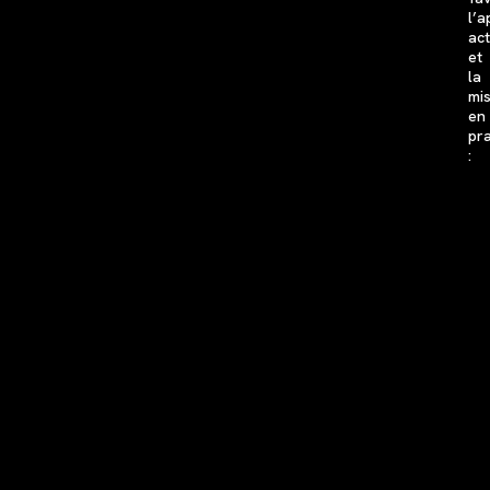
l’a
act
et
la
mi
en
pr
: