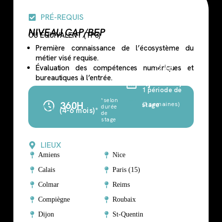
PRÉ-REQUIS
NIVEAU CAP/BEP
OU ÉQUIVALENT (TP3)
Première connaissance de l’écosystème du
métier visé requise.
Évaluation des compétences numériques et
(2 en
bureautiques à l’entrée.
4j
centre)
1 période de
*selon
360H
(3 semaines)
stage
durée
(4-6 mois)*
de
stage
LIEUX
Amiens
Nice
Calais
Paris (15)
Colmar
Reims
Compiègne
Roubaix
Dijon
St-Quentin