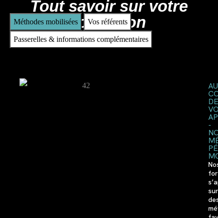
Tout savoir sur votre
formation
Méthodes mobilisées
Vos référents
Passerelles & informations complémentaires
AU
C
D
V
AP
-
N
M
P
MO
No
fo
s’
su
de
mé
fav