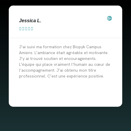
Jessica L.





J’ai suivi ma formation chez Biopyk Campus
Amiens. L’ambiance était agréable et motivante.
J’y ai trouvé soutien et encouragements.
L'équipe qui place vraiment l’humain au cœur de
l’accompagnement. J’ai obtenu mon titre
professionnel. C’est une expérience positive.