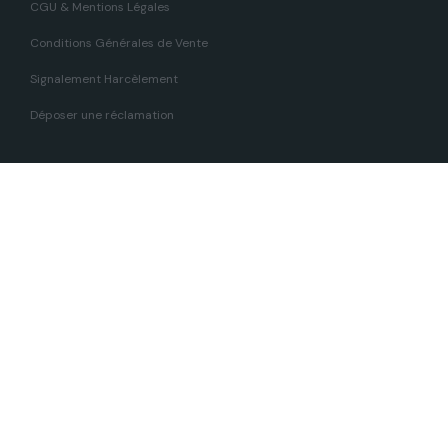
CGU & Mentions Légales
Conditions Générales de Vente
Signalement Harcèlement
Déposer une réclamation