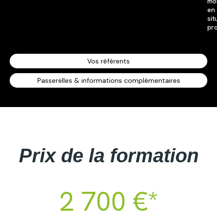
mob
en
sit
pro
Vos référents
Passerelles & informations complémentaires
Prix de la formation
2 700 €*