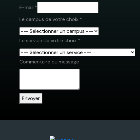
E-mail
*
Le campus de votre choix
*
votre
Le service de votre choix
*
Nom
de
Commentaire ou message
Envoyer