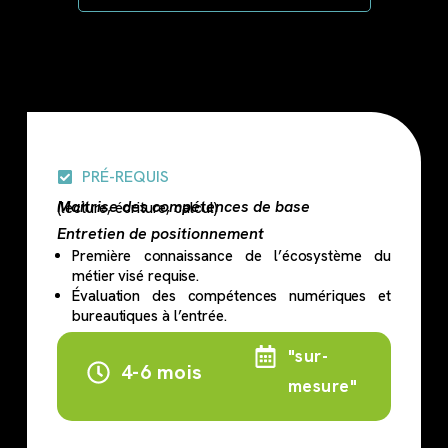
PRÉ-REQUIS
Maitrise des compétences de base
(lecture, écriture, calcul)
Entretien de positionnement
Première connaissance de l’écosystème du
métier visé requise.
Évaluation des compétences numériques et
bureautiques à l’entrée.
Flexible
"sur-
4-6 mois
mesure"