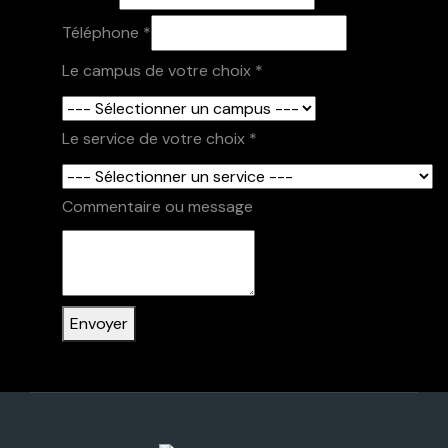
Téléphone
*
Téléphone
Le campus de votre choix
*
service
Commentaire
Le service de votre choix
*
Commentaire ou message
Envoyer