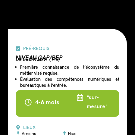
PRÉ-REQUIS
NIVEAU CAP/BEP
OU ÉQUIVALENT (TP3)
Première connaissance de l’écosystème du
métier visé requise.
Évaluation des compétences numériques et
bureautiques à l’entrée.
Flexible
"sur-
4-6 mois
mesure"
LIEUX
Amiens
Nice