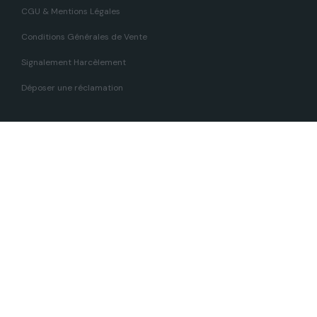
CGU & Mentions Légales
Conditions Générales de Vente
Signalement Harcèlement
Déposer une réclamation