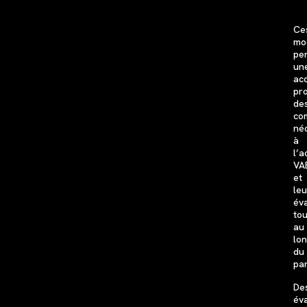
Ce
mo
pe
un
acq
pr
de
co
né
à
l’
VA
et
leu
év
tou
au
lo
du
pa
De
év