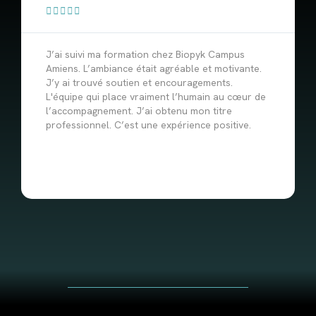





J’ai suivi ma formation chez Biopyk Campus
Amiens. L’ambiance était agréable et motivante.
J’y ai trouvé soutien et encouragements.
L'équipe qui place vraiment l’humain au cœur de
l’accompagnement. J’ai obtenu mon titre
professionnel. C’est une expérience positive.