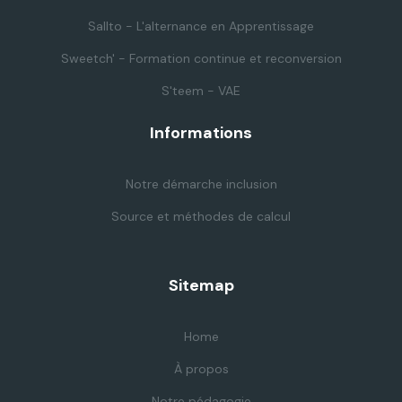
Sallto - L'alternance en Apprentissage
Sweetch' - Formation continue et reconversion
S'teem - VAE
Informations
Notre démarche inclusion
Source et méthodes de calcul
Sitemap
Home
À propos
Notre pédagogie