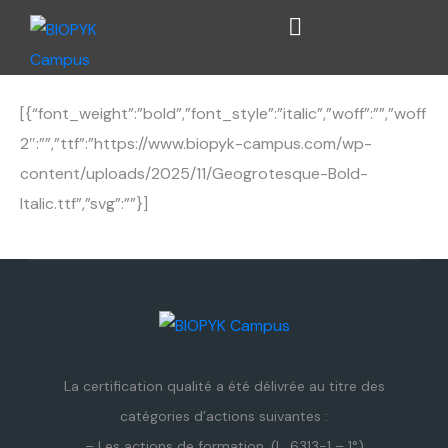
[{“font_weight”:”bold”,”font_style”:”italic”,”woff”:””,”woff
2″:””,”ttf”:”https://www.biopyk-campus.com/wp-
content/uploads/2025/11/Geogrotesque-Bold-
Italic.ttf”,”svg”:””}]
La certification qualité a été délivrée au titre des
catégories d’actions suivantes :
– Les actions de formation. (L. 6313-1 – 1°)