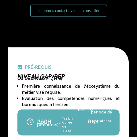
Je prends contact avec un conseiller
PRÉ-REQUIS
NIVEAU CAP/BEP
OU ÉQUIVALENT (TP3)
Première connaissance de l’écosystème du
métier visé requise.
Évaluation des compétences numériques et
(2 en
bureautiques à l’entrée.
4j
centre)
1 période de
*selon
360H
(3 semaines)
stage
durée
(4-6 mois)*
de
stage