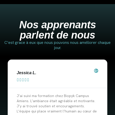
Nos apprenants
parlent de nous
C’est grace à eux que nous pouvons nous améliorer chaque
jour.
Jessica L.





J’ai suivi ma formation chez Biopyk Campus
Amiens. L’ambiance était agréable et motivante.
J’y ai trouvé soutien et encouragements.
L'équipe qui place vraiment l’humain au cœur de