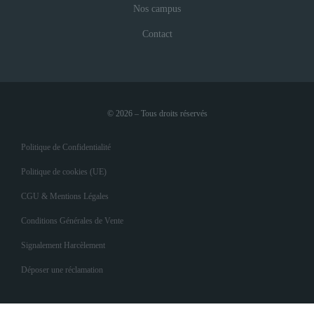
Nos campus
Contact
© 2026 – Tous droits réservés
Politique de Confidentialité
Politique de cookies (UE)
CGU & Mentions Légales
Conditions Générales de Vente
Signalement Harcèlement
Déposer une réclamation