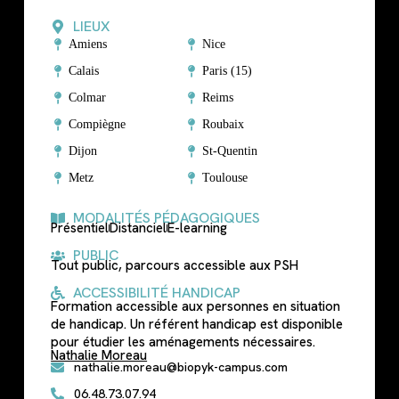
LIEUX
Amiens
Nice
Calais
Paris (15)
Colmar
Reims
Compiègne
Roubaix
Dijon
St-Quentin
Metz
Toulouse
MODALITÉS PÉDAGOGIQUES
Présentiel
Distanciel
E-learning
PUBLIC
Tout public, parcours accessible aux PSH
ACCESSIBILITÉ HANDICAP
Formation accessible aux personnes en situation
de handicap. Un référent handicap est disponible
pour étudier les aménagements nécessaires.
Nathalie Moreau
nathalie.moreau@biopyk-campus.com
06.48.73.07.94