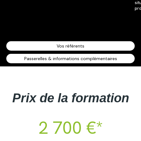
sit
pro
Vos référents
Passerelles & informations complémentaires
Prix de la formation
2 700 €*