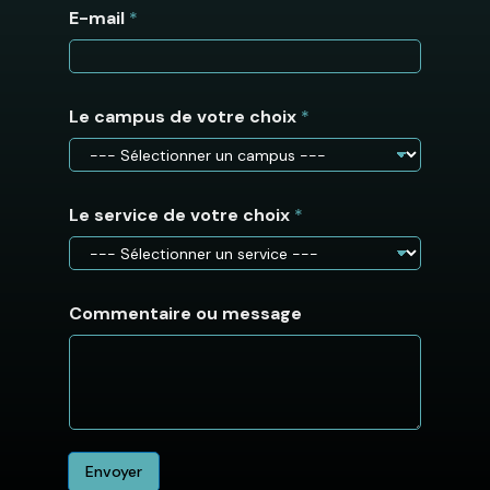
E-mail
*
E
Le campus de votre choix
*
-
m
a
i
l
Le service de votre choix
*
v
o
t
r
e
Commentaire ou message
m
e
s
s
a
g
e
Envoyer