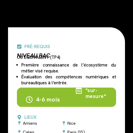
PRÉ-REQUIS
NIVEAU BAC
OU ÉQUIVALENT (TP4)
Première connaissance de l’écosystème du
métier visé requise.
Évaluation des compétences numériques et
bureautiques à l’entrée.
Flexible
"sur-
mesure"
4-6 mois
LIEUX
Amiens
Nice
Calais
Paris (15)