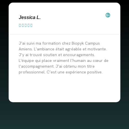
Jessica L.





J’ai suivi ma formation chez Biopyk Campus
Amiens. L’ambiance était agréable et motivante.
J’y ai trouvé soutien et encouragements.
L'équipe qui place vraiment l’humain au cœur de
l’accompagnement. J’ai obtenu mon titre
professionnel. C’est une expérience positive.